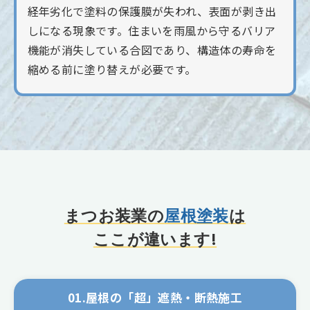
経年劣化で塗料の保護膜が失われ、表面が剥き出
しになる現象です。住まいを雨風から守るバリア
機能が消失している合図であり、構造体の寿命を
縮める前に塗り替えが必要です。
まつお装業の
屋根塗装
は
ここが違います!
01.屋根の「超」遮熱・断熱施工